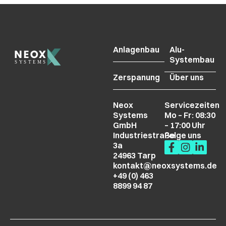
Anlagenbau
Alu-
Systembau
Zerspanung
Über uns
Neox
Servicezeiten
Systems
Mo – Fr: 08:30
GmbH
– 17:00 Uhr
Industriestraße
Folge uns
3a
24963 Tarp
kontakt@neoxsystems.de
Neox Systems GmbH
kontakt@neox-
Folge uns
+49 (0) 463
studios.de
8899 94 87
+49
(0)
461
4083