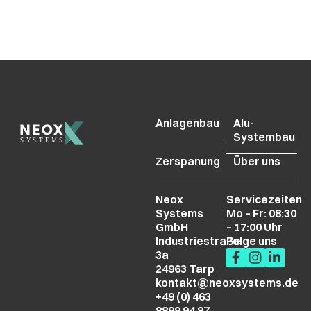
Anlagenbau
Alu-
Systembau
Zerspanung
Über uns
Neox
Servicezeiten
Systems
Mo – Fr: 08:30
GmbH
– 17:00 Uhr
Industriestraße
Folge uns
3a
24963 Tarp
kontakt@neoxsystems.de
Neox Systems GmbH
kontakt@neox-
Folge uns
+49 (0) 463
studios.de
8899 94 87